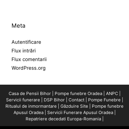
Meta
Autentificare
Flux intrări
Flux comentarii
WordPress.org
Casa de Pensii Bihor |
Pompe funebre Oradea |
ANPC |
Servicii funerare |
DSP Bihor |
Contact |
Pompe Funebre |
Ritualul de inmormantare |
Găzduire Site |
Pompe funebre
Apusul Oradea |
Servicii Funerare Apusul Oradea |
Repatriere decedati Europa-Romania |
© 2026 SERVICII FUNERARE NON-STOP ORADEA
•