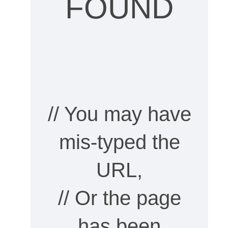
FOUND
// You may have
mis-typed the
URL,
// Or the page
has been