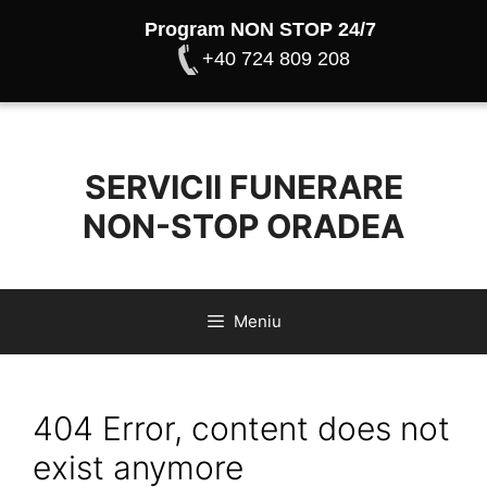
Program NON STOP 24/7
+40 724 809 208
Sari
la
conținut
SERVICII FUNERARE
NON-STOP ORADEA
Meniu
404 Error, content does not
exist anymore