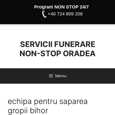
Program NON STOP 24/7
+40 724 809 208
Sari
la
conținut
SERVICII FUNERARE
NON-STOP ORADEA
Meniu
echipa pentru saparea
gropii bihor