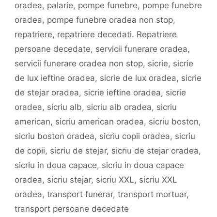
oradea
,
palarie
,
pompe funebre
,
pompe funebre
oradea
,
pompe funebre oradea non stop
,
repatriere
,
repatriere decedati. Repatriere
persoane decedate
,
servicii funerare oradea
,
servicii funerare oradea non stop
,
sicrie
,
sicrie
de lux ieftine oradea
,
sicrie de lux oradea
,
sicrie
de stejar oradea
,
sicrie ieftine oradea
,
sicrie
oradea
,
sicriu alb
,
sicriu alb oradea
,
sicriu
american
,
sicriu american oradea
,
sicriu boston
,
sicriu boston oradea
,
sicriu copii oradea
,
sicriu
de copii
,
sicriu de stejar
,
sicriu de stejar oradea
,
sicriu in doua capace
,
sicriu in doua capace
oradea
,
sicriu stejar
,
sicriu XXL
,
sicriu XXL
oradea
,
transport funerar
,
transport mortuar
,
transport persoane decedate