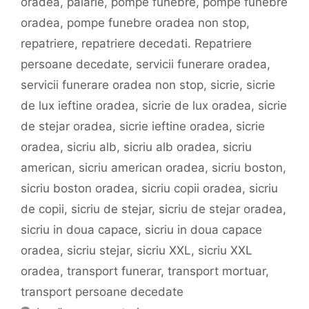
oradea
,
palarie
,
pompe funebre
,
pompe funebre
oradea
,
pompe funebre oradea non stop
,
repatriere
,
repatriere decedati. Repatriere
persoane decedate
,
servicii funerare oradea
,
servicii funerare oradea non stop
,
sicrie
,
sicrie
de lux ieftine oradea
,
sicrie de lux oradea
,
sicrie
de stejar oradea
,
sicrie ieftine oradea
,
sicrie
oradea
,
sicriu alb
,
sicriu alb oradea
,
sicriu
american
,
sicriu american oradea
,
sicriu boston
,
sicriu boston oradea
,
sicriu copii oradea
,
sicriu
de copii
,
sicriu de stejar
,
sicriu de stejar oradea
,
sicriu in doua capace
,
sicriu in doua capace
oradea
,
sicriu stejar
,
sicriu XXL
,
sicriu XXL
oradea
,
transport funerar
,
transport mortuar
,
transport persoane decedate