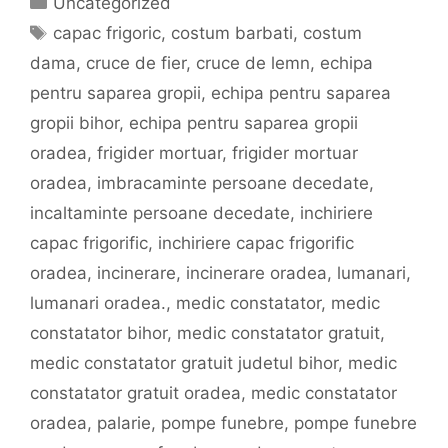
Uncategorized
Etichete
capac frigoric
,
costum barbati
,
costum
dama
,
cruce de fier
,
cruce de lemn
,
echipa
pentru saparea gropii
,
echipa pentru saparea
gropii bihor
,
echipa pentru saparea gropii
oradea
,
frigider mortuar
,
frigider mortuar
oradea
,
imbracaminte persoane decedate
,
incaltaminte persoane decedate
,
inchiriere
capac frigorific
,
inchiriere capac frigorific
oradea
,
incinerare
,
incinerare oradea
,
lumanari
,
lumanari oradea.
,
medic constatator
,
medic
constatator bihor
,
medic constatator gratuit
,
medic constatator gratuit judetul bihor
,
medic
constatator gratuit oradea
,
medic constatator
oradea
,
palarie
,
pompe funebre
,
pompe funebre