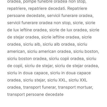
oradea
,
pompe funebre oradea non stop
,
repatriere
,
repatriere decedati. Repatriere
persoane decedate
,
servicii funerare oradea
,
servicii funerare oradea non stop
,
sicrie
,
sicrie
de lux ieftine oradea
,
sicrie de lux oradea
,
sicrie
de stejar oradea
,
sicrie ieftine oradea
,
sicrie
oradea
,
sicriu alb
,
sicriu alb oradea
,
sicriu
american
,
sicriu american oradea
,
sicriu boston
,
sicriu boston oradea
,
sicriu copii oradea
,
sicriu
de copii
,
sicriu de stejar
,
sicriu de stejar oradea
,
sicriu in doua capace
,
sicriu in doua capace
oradea
,
sicriu stejar
,
sicriu XXL
,
sicriu XXL
oradea
,
transport funerar
,
transport mortuar
,
transport persoane decedate