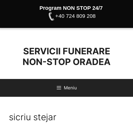
Program NON STOP 24/7
+40 724 809 208
Sari
la
conținut
SERVICII FUNERARE
NON-STOP ORADEA
Meniu
sicriu stejar