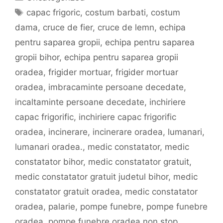
Etichete
capac frigoric
,
costum barbati
,
costum
dama
,
cruce de fier
,
cruce de lemn
,
echipa
pentru saparea gropii
,
echipa pentru saparea
gropii bihor
,
echipa pentru saparea gropii
oradea
,
frigider mortuar
,
frigider mortuar
oradea
,
imbracaminte persoane decedate
,
incaltaminte persoane decedate
,
inchiriere
capac frigorific
,
inchiriere capac frigorific
oradea
,
incinerare
,
incinerare oradea
,
lumanari
,
lumanari oradea.
,
medic constatator
,
medic
constatator bihor
,
medic constatator gratuit
,
medic constatator gratuit judetul bihor
,
medic
constatator gratuit oradea
,
medic constatator
oradea
,
palarie
,
pompe funebre
,
pompe funebre
oradea
,
pompe funebre oradea non stop
,