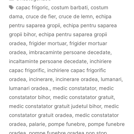
Etichete
capac frigoric
,
costum barbati
,
costum
dama
,
cruce de fier
,
cruce de lemn
,
echipa
pentru saparea gropii
,
echipa pentru saparea
gropii bihor
,
echipa pentru saparea gropii
oradea
,
frigider mortuar
,
frigider mortuar
oradea
,
imbracaminte persoane decedate
,
incaltaminte persoane decedate
,
inchiriere
capac frigorific
,
inchiriere capac frigorific
oradea
,
incinerare
,
incinerare oradea
,
lumanari
,
lumanari oradea.
,
medic constatator
,
medic
constatator bihor
,
medic constatator gratuit
,
medic constatator gratuit judetul bihor
,
medic
constatator gratuit oradea
,
medic constatator
oradea
,
palarie
,
pompe funebre
,
pompe funebre
oradea
,
pompe funebre oradea non stop
,