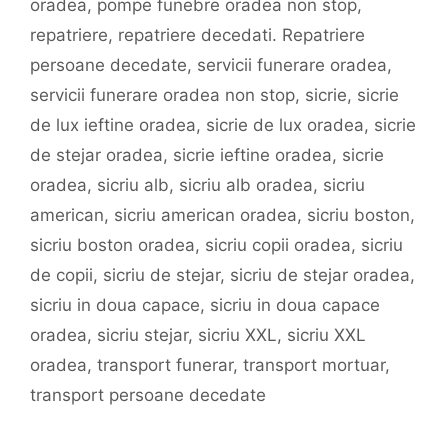
oradea
,
pompe funebre oradea non stop
,
repatriere
,
repatriere decedati. Repatriere
persoane decedate
,
servicii funerare oradea
,
servicii funerare oradea non stop
,
sicrie
,
sicrie
de lux ieftine oradea
,
sicrie de lux oradea
,
sicrie
de stejar oradea
,
sicrie ieftine oradea
,
sicrie
oradea
,
sicriu alb
,
sicriu alb oradea
,
sicriu
american
,
sicriu american oradea
,
sicriu boston
,
sicriu boston oradea
,
sicriu copii oradea
,
sicriu
de copii
,
sicriu de stejar
,
sicriu de stejar oradea
,
sicriu in doua capace
,
sicriu in doua capace
oradea
,
sicriu stejar
,
sicriu XXL
,
sicriu XXL
oradea
,
transport funerar
,
transport mortuar
,
transport persoane decedate